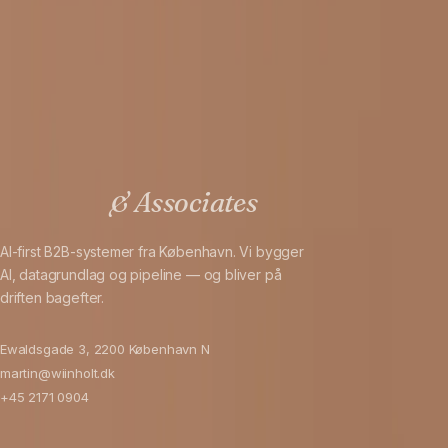
Wiinholt
& Associates
AI-first B2B-systemer fra København. Vi bygger
AI, datagrundlag og pipeline — og bliver på
driften bagefter.
Ewaldsgade 3, 2200 København N
martin@wiinholt.dk
+45 2171 0904
LØSNINGER