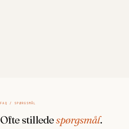
Nikolaj Juul
Head of Sales
,
BC Emballage
FAQ / SPØRGSMÅL
Ofte stillede
spørgsmål
.