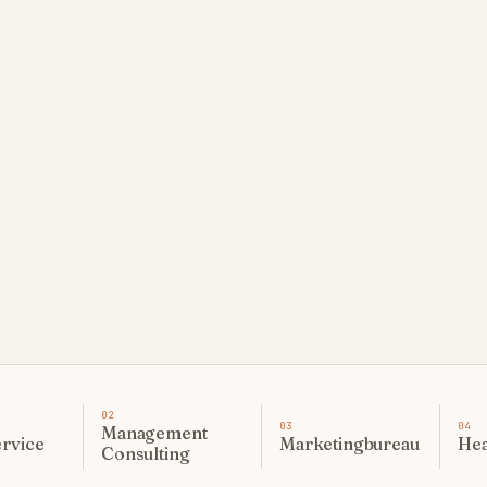
0
2
0
3
0
4
Management
ervice
Marketingbureau
Hea
Consulting