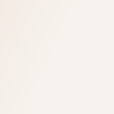
3 af 5
Programmører
Kommercielt + teknisk
Ca. 1 mio.
Dokumenter
Én AI-researchplatform