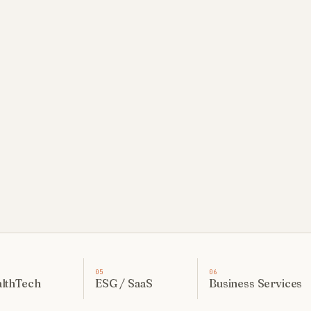
●
0
5
0
6
lthTech
ESG / SaaS
Business Services