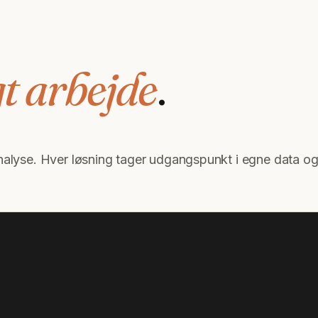
gt arbejde
.
wanalyse. Hver løsning tager udgangspunkt i egne data o