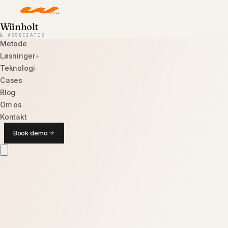
Wiinholt
& ASSOCIATES
Metode
Løsninger
Teknologi
Cases
Blog
Om os
Kontakt
vækst
.
Book demo