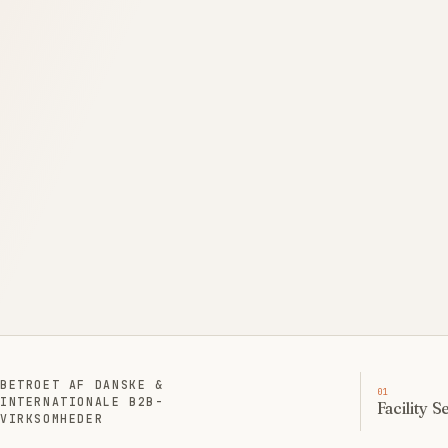
40+
Års erfaring
Kommerciel B2B
BETROET AF DANSKE &
0
1
INTERNATIONALE B2B-
Facility S
VIRKSOMHEDER