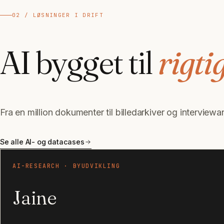
02 / LØSNINGER I DRIFT
AI bygget til
rigti
Fra en million dokumenter til billedarkiver og intervie
Se alle AI- og datacases
AI-RESEARCH · BYUDVIKLING
Jaine