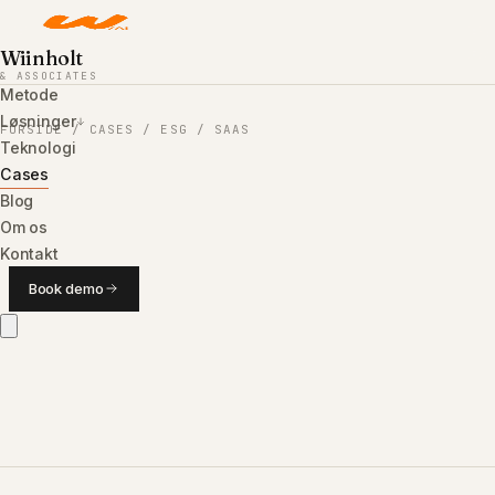
Wiinholt
& ASSOCIATES
Metode
Løsninger
FORSIDE
/
CASES
/
ESG / SAAS
Teknologi
Cases
Blog
Om os
Kontakt
24,4%
Book demo
SVARRATE
WIINHOLT & ASSOCIATES
2 INDSATSER
CASE /
05
ESG / SAAS