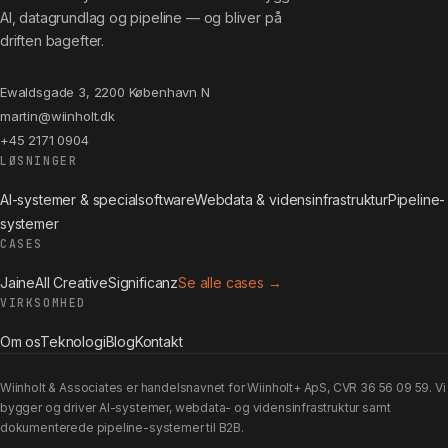
AI, datagrundlag og pipeline — og bliver på
driften bagefter.
Ewaldsgade 3, 2200 København N
martin@wiinholt.dk
+45 2171 0904
LØSNINGER
AI-systemer & specialsoftware
Webdata & vidensinfrastruktur
Pipeline-
systemer
CASES
Jaine
All Creative
Significanz
Se alle cases →
VIRKSOMHED
Om os
Teknologi
Blog
Kontakt
Wiinholt & Associates er handelsnavnet for Wiinholt+ ApS, CVR 36 56 09 59. Vi
bygger og driver AI-systemer, webdata- og vidensinfrastruktur samt
dokumenterede pipeline-systemer til B2B.