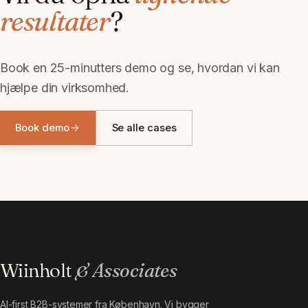
resultater
?
Book en 25-minutters demo og se, hvordan vi kan
hjælpe din virksomhed.
Book demo
Se alle cases
Wiinholt
& Associates
AI-first B2B-systemer fra København. Vi bygger