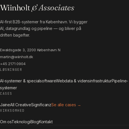
Wiinholt
& Associates
AI-first B2B-systemer fra København. Vi bygger
AI, datagrundlag og pipeline — og bliver på
driften bagefter.
Ewaldsgade 3, 2200 København N
martin@wiinholt.dk
+45 2171 0904
LØSNINGER
AI-systemer & specialsoftware
Webdata & vidensinfrastruktur
Pipeline-
systemer
CASES
Jaine
All Creative
Significanz
Se alle cases →
VIRKSOMHED
Om os
Teknologi
Blog
Kontakt