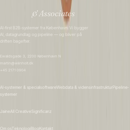
Wiinholt
& Associates
AI-first B2B-systemer fra København. Vi bygger
AI, datagrundlag og pipeline — og bliver på
driften bagefter.
Ewaldsgade 3, 2200 København N
martin@wiinholt.dk
+45 2171 0904
LØSNINGER
AI-systemer & specialsoftware
Webdata & vidensinfrastruktur
Pipeline-
systemer
CASES
Jaine
All Creative
Significanz
Se alle cases →
VIRKSOMHED
Om os
Teknologi
Blog
Kontakt